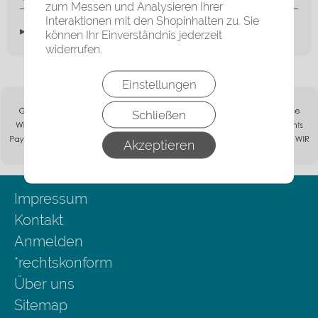
zum Messen und Analysieren Ihrer
Interaktionen mit den Shopinhalten zu. Sie
▸Widerrufsbelehrung
können Ihr Einverständnis jederzeit
widerrufen.
Einstellungen
Schließen
Akzeptieren
Impressum
Kontakt
Anmelden
*rechtskonform
Über uns
Sitemap