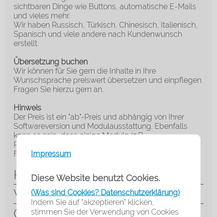
sichtbaren Dinge wie Buttons, automatische E-Mails
und vieles mehr.
Wir haben Russisch, Türkisch, Chinesisch, Italienisch,
Spanisch und viele andere nach Kundenwunsch
erstellt.
Übersetzung buchen
Wir können für Sie gern die Inhalte in Ihre
Wunschsprache preiswert übersetzen und einpflegen.
Fragen Sie hierzu gern an.
Hinweis
Der Preis ist ein "ab"-Preis und abhängig von Ihrer
Softwareversion und Modulausstattung. Ebenfalls
kann es sein, dass einige Module (z.B.
Portalfähigkeiten) nicht sprachenabhängig sind.)
Impressum
Fragen Sie hierzu gern vorab an.
Herstellerinformation & Markenrecht
Diese Website benutzt Cookies.
Wechselwirkung mit Produkten
(Was sind Cookies? Datenschutzerklärung)
Indem Sie auf "akzeptieren" klicken,
Cybersicherheit
stimmen Sie der Verwendung von Cookies