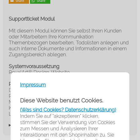
Supportticket Modul
Mit diesem Modul können Sie selbst Ihren Kunden
oder Mitarbeitern Ihre Kommunikation
Themenbezogen bearbeiten, Todolisten anlegen und
auch interne Dokumente und Informationen in einem
Zugangsbereich ablegen.
Systemvoraussetzung
RoyalArt® Design-Website
Rechtliche Informationspflichten
Impressum
Der Hersteller des Moduls / der Funktionen ist die
RoyalArt® Agentur
Diese Website benutzt Cookies.
Marke: Flow® Shopsoftware
Kontakt: RoyalArt® Agentur, Edelsteinstr. 17, 23566
(Was sind Cookies? Datenschutzerklärung)
Lübeck,
royalart.de
, Tel. 0451-38944369
Indem Sie auf "akzeptieren" klicken,
stimmen Sie der Verwendung von Cookies
▸Widerrufsbelehrung
zum Messen und Analysieren Ihrer
Interaktionen mit den Shopinhalten zu. Sie