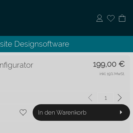
ite Designsoftware
199,00
€
figurator
inkl. 19% MwSt.
In den Warenkorb