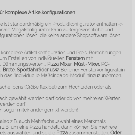
ür komplexe Artikelkonfigurationen
 ist standardmäßig ein Produktkonfigurator enthalten ->
tionale Megakonfigurator kann außergewöhnliche und
igurationen lösen, die keine andere Shopsoftware lösen
e komplexe Artikelkonfiguration und Preis-Berechnungen
um Erstellen von individuellen
Fenstern
mit
en, Dämmungswerten...
Pizza Mixer, Müsli-Mixer, PC-
Brote, Sportfahrräder usw.
Bei einer Fensterkonfiguratoin
ch das "Individuelle Maßeingabe-Modul" hinzuzunehmen.
ische Icons (Größe flexibel) zum Hochladen oder als
fach gewählt werden darf oder ob von mehreren Werten
 werden darf
en sogar miteinander gemixt werden!
 also z.B. auch Mehrfachauswahl eines Merkmals
ich z.B. um eine Pizza handelt, dann können Sie mehrere
ikels auswählen und so die
Pizza
zusammenstellen.
Oder