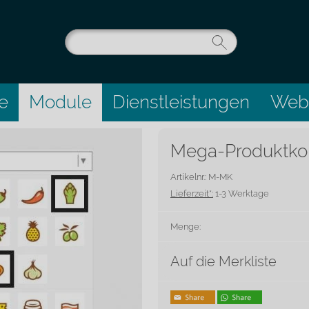
e
Module
Dienstleistungen
Webs
Mega-Produktkon
Artikelnr.: M-MK
Lieferzeit*:
1-3 Werktage
Menge:
Auf die Merkliste