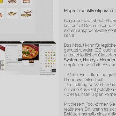
Mega-Produktkonfigurator f
Bei jeder Flow-Shopsoftware
kostenfrei! Doch dieser op
extrem anspruchsvolle Konf
kann!
Das Modul kann für jeglich
genutzt werden. Z.B. auch z
unterschiedlichen Glasart
Systeme, Handys, Hemden, 
empfehlen wir übrigens au
- Werte-Einstellung ob graf
Dropdown (also Text)
- Einstellung ob Wert mehr
nur eine Auswahl getroffen
- diese Einstellungen könn
Mit diesem Tool können Sie
realisieren. D.h. wenn es s
Beläge innerhalb eines Art