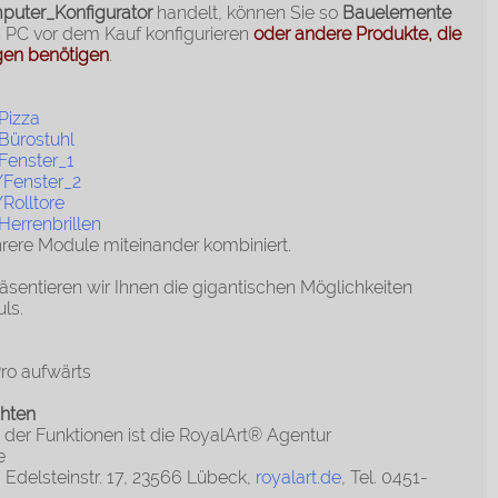
puter_Konfigurator
handelt, können Sie so
Bauelemente
 PC vor dem Kauf konfigurieren
oder andere Produkte, die
en benötigen
.
Pizza
ürostuhl
enster_1
Fenster_2
Rolltore
errenbrillen
hrere Module miteinander kombiniert.
äsentieren wir Ihnen die gigantischen Möglichkeiten
ls.
ro aufwärts
chten
 der Funktionen ist die RoyalArt® Agentur
e
 Edelsteinstr. 17, 23566 Lübeck,
royalart.de
, Tel. 0451-