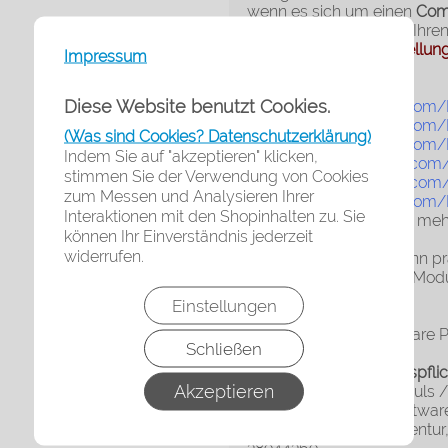
wenn es sich um einen
Com
zusammenstellen und Ihren
Mehfachzusammenstellung
Impressum
Demo-Beispiele
Diese Website benutzt Cookies.
demo5.shopsoftware.com/
demo5.shopsoftware.com/B
(Was sind Cookies? Datenschutzerklärung)
demo5.shopsoftware.com/F
Indem Sie auf "akzeptieren" klicken,
demo11.shopsoftware.com/
stimmen Sie der Verwendung von Cookies
demo11.shopsoftware.com/
zum Messen und Analysieren Ihrer
demo9.shopsoftware.com/H
Interaktionen mit den Shopinhalten zu. Sie
Achtung: teilweise sind me
können Ihr Einverständnis jederzeit
widerrufen.
Fragen Sie gern an, dann pr
dieses umfangreichen Modu
Einstellungen
Systemvoraussetzung
- ab Flow® Shopsoftware P
Schließen
Rechtliche Informationspfli
Akzeptieren
Der Hersteller des Moduls /
Marke: Flow® Shopsoftwar
Kontakt: RoyalArt® Agentur,