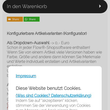
In den Warenkorb
Konfigurierbare Artikelvarianten (Konfigurator)
Als Dropdown-Auswahl
-> 0,- Euro
Schon in jeder Flow®-Shopsoftware enthalten!
Wenn Sie von einem Artikel viele Versionen haben wie
Farbe, Größe und andere dann können Sie Merkmale
und Werte individuell erstellen und Artikelvarianten
erstellen.
Und dies so einfach und intuitiv, wie Sie es noch nie
bei einer Shopsoftware gesehen haben!
Impressum
Als Grafischer Konfigurator - Modul
-> 49,- Euro
Diese Website benutzt Cookies.
Wer es schicker möchte, für den gibt es die
Möglichkeit ein optionales Modul zu kaufen mit
(Was sind Cookies? Datenschutzerklärung)
grafischen Icons, welche Sie auch
individuell
Indem Sie auf "akzeptieren" klicken,
gestalten
können.
Sogar die Größe der Icons ist
stimmen Sie der Verwendung von Cookies
flexibel
, die Anzahl ebenfalls.