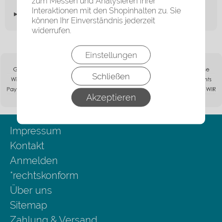
zum Messen und Analysieren Ihrer
Interaktionen mit den Shopinhalten zu. Sie
▸Widerrufsbelehrung
können Ihr Einverständnis jederzeit
widerrufen.
Einstellungen
Schließen
Akzeptieren
Impressum
Kontakt
Anmelden
*rechtskonform
Über uns
Sitemap
Zahlung & Versand