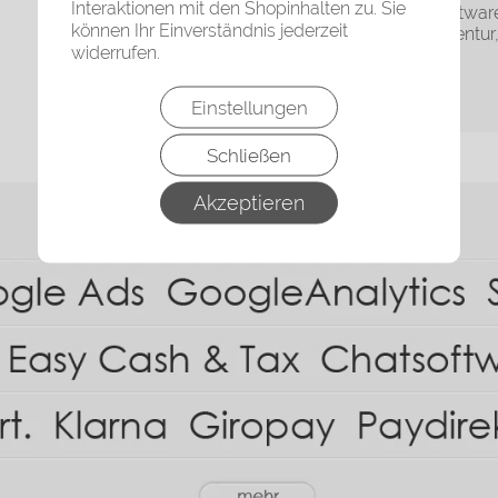
Interaktionen mit den Shopinhalten zu. Sie
Marke: Flow® Shopsoftwar
können Ihr Einverständnis jederzeit
Kontakt: RoyalArt® Agentur,
widerrufen.
38944369
▸Widerrufsbelehrung
Einstellungen
Schließen
Akzeptieren