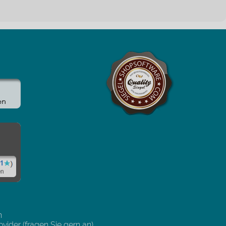
n
vider (fragen Sie gern an)