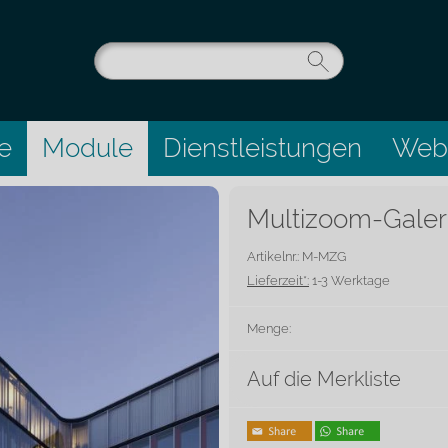
e
Module
Dienstleistungen
Webs
Multizoom-Galer
Artikelnr.: M-MZG
Lieferzeit*:
1-3 Werktage
Menge:
Auf die Merkliste