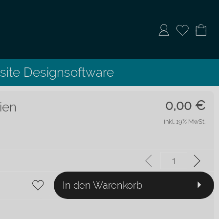
ite Designsoftware
0,00
€
ien
inkl. 19% MwSt.
In den Warenkorb