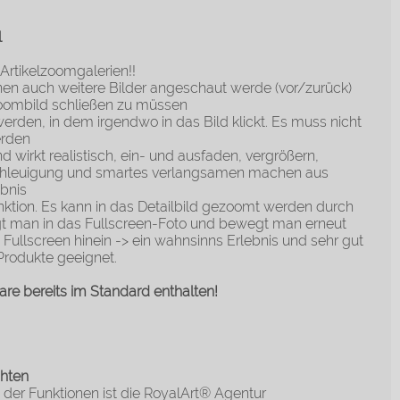
l
Artikelzoomgalerien!!
en auch weitere Bilder angeschaut werde (vor/zurück)
oombild schließen zu müssen
rden, in dem irgendwo in das Bild klickt. Es muss nicht
erden
d wirkt realistisch, ein- und ausfaden, vergrößern,
chleuigung und smartes verlangsamen machen aus
ebnis
nktion. Es kann in das Detailbild gezoomt werden durch
gt man in das Fullscreen-Foto und bewegt man erneut
Fullscreen hinein -> ein wahnsinns Erlebnis und sehr gut
/Produkte geeignet.
re bereits im Standard enthalten!
chten
 der Funktionen ist die RoyalArt® Agentur