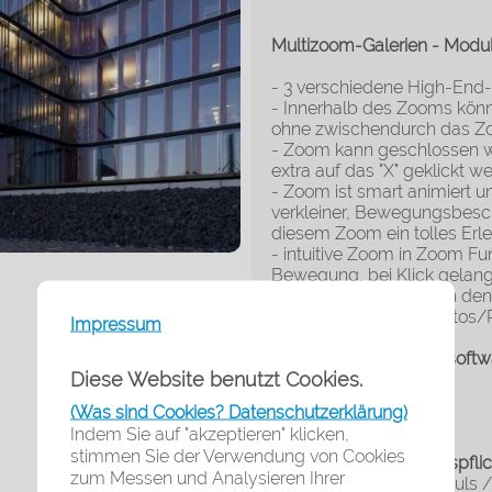
Multizoom-Galerien - Modu
- 3 verschiedene High-End-
- Innerhalb des Zooms könn
ohne zwischendurch das Z
- Zoom kann geschlossen we
extra auf das "X" geklickt w
- Zoom ist smart animiert un
verkleiner, Bewegungsbes
diesem Zoom ein tolles Erl
- intuitive Zoom in Zoom Fu
Bewegung, bei Klick gelan
zoomt er nocheinmal in den 
für große qualitative Fotos
Impressum
bei jeder Flow®-Shopsoftwa
Diese Website benutzt Cookies.
Systemvoraussetzung
(Was sind Cookies? Datenschutzerklärung)
- Flow® Shopsoftware
Indem Sie auf "akzeptieren" klicken,
stimmen Sie der Verwendung von Cookies
Rechtliche Informationspfli
zum Messen und Analysieren Ihrer
Der Hersteller des Moduls /