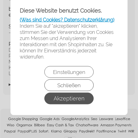
bei jeder Flow®-Shopsoftware bereits im Standard
Diese Website benutzt Cookies.
enthalten!
(Was sind Cookies? Datenschutzerklärung)
Indem Sie auf "akzeptieren" klicken,
Systemvoraussetzung
stimmen Sie der Verwendung von Cookies
- Flow® Shopsoftware
zum Messen und Analysieren Ihrer
Interaktionen mit den Shopinhalten zu. Sie
Rechtliche Informationspflichten
Der Hersteller des Moduls / der Funktionen ist die
können Ihr Einverständnis jederzeit
RoyalArt® Agentur
widerrufen.
Marke: Flow® Shopsoftware
Kontakt: RoyalArt® Agentur, Edelsteinstr. 17, 23566
Einstellungen
Lübeck,
royalart.de
, Tel. 0451-38944369
▸Widerrufsbelehrung
Schließen
Akzeptieren