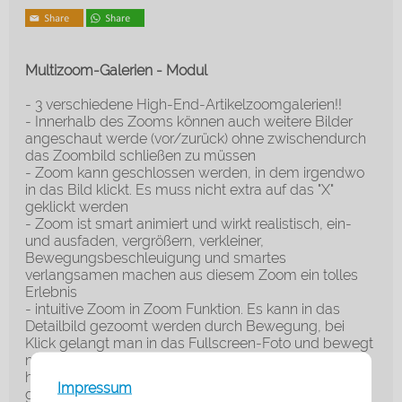
Multizoom-Galerien - Modul
- 3 verschiedene High-End-Artikelzoomgalerien!!
- Innerhalb des Zooms können auch weitere Bilder
angeschaut werde (vor/zurück) ohne zwischendurch
das Zoombild schließen zu müssen
- Zoom kann geschlossen werden, in dem irgendwo
in das Bild klickt. Es muss nicht extra auf das "X"
geklickt werden
- Zoom ist smart animiert und wirkt realistisch, ein-
und ausfaden, vergrößern, verkleiner,
Bewegungsbeschleuigung und smartes
verlangsamen machen aus diesem Zoom ein tolles
Erlebnis
- intuitive Zoom in Zoom Funktion. Es kann in das
Detailbild gezoomt werden durch Bewegung, bei
Klick gelangt man in das Fullscreen-Foto und bewegt
man erneut zoomt er nocheinmal in den Fullscreen
hinein -> ein wahnsinns Erlebnis und sehr gut für
Impressum
große qualitative Fotos/Produkte geeignet.