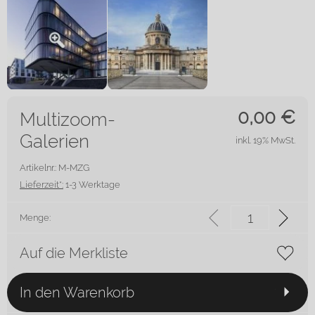
0,00
€
Multizoom-
Galerien
inkl. 19% MwSt.
Artikelnr.: M-MZG
Lieferzeit*:
1-3 Werktage
Menge:
Auf die Merkliste
In den Warenkorb