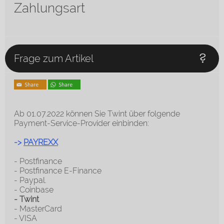
Zahlungsart
Frage zum Artikel
Ab 01.07.2022 können Sie Twint über folgende
Payment-Service-Provider einbinden:
->
PAYREXX
- Postfinance
- Postfinance E-Finance
- Paypal.
- Coinbase
- Twint
- MasterCard
- VISA