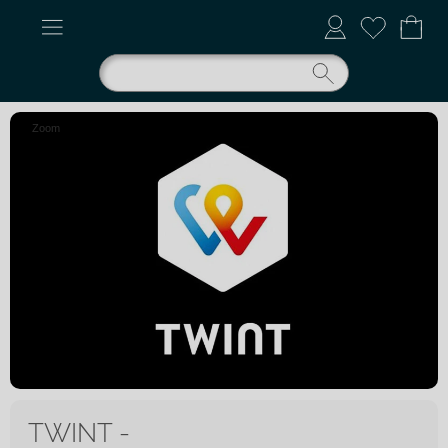
Zoom
TWINT -