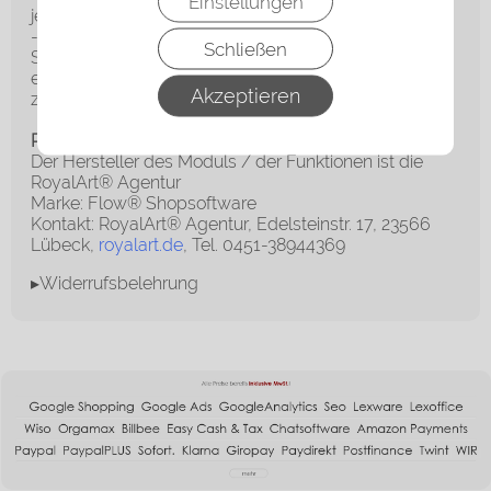
Einstellungen
jeweiligen Mietshop)
- Unter bestimmten Voraussetzungen kann die
Schließen
Schnittstelle auch für Kaufshops bestellt und
eingerichtet werden (Mindestlaufzeit 6 Monate,
Akzeptieren
zahlbar 6 Monate). + Einrichtungsgebühr.
Rechtliche Informationspflichten
Der Hersteller des Moduls / der Funktionen ist die
RoyalArt® Agentur
Marke: Flow® Shopsoftware
Kontakt: RoyalArt® Agentur, Edelsteinstr. 17, 23566
Lübeck,
royalart.de
, Tel. 0451-38944369
▸Widerrufsbelehrung