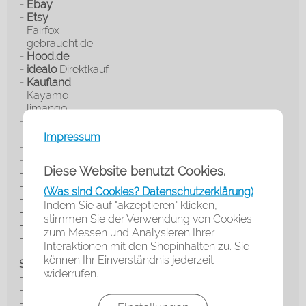
- Ebay
- Etsy
- Fairfox
- gebraucht.de
- Hood.de
- idealo
Direktkauf
- Kaufland
- Kayamo
- limango
- Otto
market
- productswithlove.de
Impressum
- Rakuten
- real.de
Diese Website benutzt Cookies.
- selekkt
- sugartrends
(Was sind Cookies? Datenschutzerklärung)
- werky
Indem Sie auf "akzeptieren" klicken,
- Wish
stimmen Sie der Verwendung von Cookies
- Yatego
zum Messen und Analysieren Ihrer
- und weitere...
Interaktionen mit den Shopinhalten zu. Sie
können Ihr Einverständnis jederzeit
Systemvoraussetzungen:
widerrufen.
- ab Flow® Shopsoftware
- Sie müssen Ihren Shop mit USt. betreiben
- Mindestlaufzeit & Kündigungsfrist (wie z.B. beim